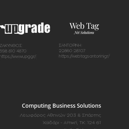
ΣΑΝΤΟΡΙΝΗ
ΖΑΚΥΝΘΟΣ
22860 28107
698 810 4870
https://webtagsantorini.gr/
https://www.upg.gr/
Computing Business Solutions
Λεωφόρος Αθηνών 203 & Σπάρτης
Χαϊδάρι - Αττική, ΤΚ: 124 61