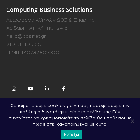
Computing Business Solutions
Λεωφόρος Αθηνών 203 & Σπάρτης
Χαϊδάρι - Αττική, ΤΚ: 124 61
hello@cbs.net.gr
210 58 10 220
ΓΕΜΗ: 140782801000
Χρησιμοποιούμε cookies για να σας προσφέρουμε την
Computing Business Solutions. © 2022. All Rights Reserved
καλύτερη δυνατή εμπειρία στη σελίδα μας. Εάν
συνεχίσετε να χρησιμοποιείτε τη σελίδα, θα υποθέσουμε
πως είστε ικανοποιημένοι με αυτό.
Εντάξει