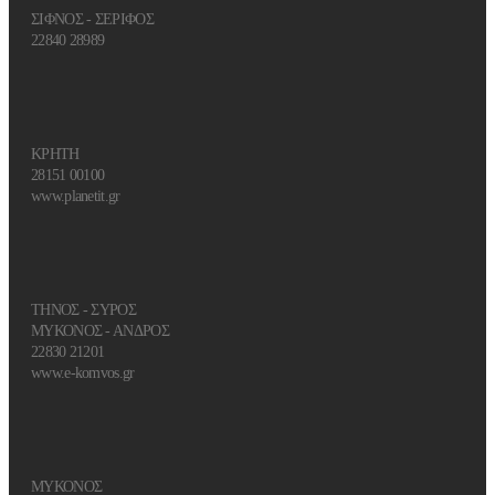
ΣΙΦΝΟΣ - ΣΕΡΙΦΟΣ
22840 28989
ΚΡΗΤΗ
28151 00100
www.planetit.gr
ΤΗΝΟΣ - ΣΥΡΟΣ
ΜΥΚΟΝΟΣ - ΑΝΔΡΟΣ
22830 21201
www.e-komvos.gr
ΜΥΚΟΝΟΣ