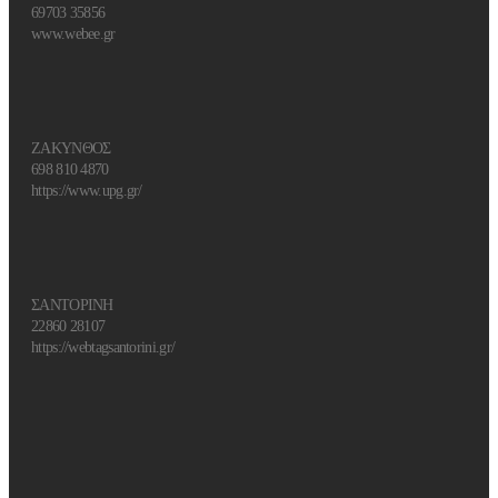
69703 35856
www.webee.gr
ΖΑΚΥΝΘΟΣ
698 810 4870
https://www.upg.gr/
ΣΑΝΤΟΡΙΝΗ
22860 28107
https://webtagsantorini.gr/